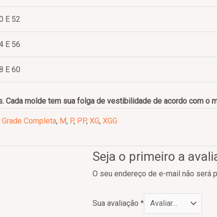
0 E 52
4 E 56
8 E 60
. Cada molde tem sua folga de vestibilidade de acordo com o 
,
Grade Completa
,
M
,
P
,
PP
,
XG
,
XGG
Seja o primeiro a ava
O seu endereço de e-mail não será p
Sua avaliação
*