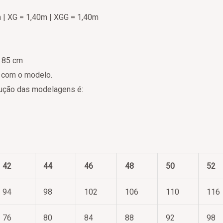
m | XG = 1,40m | XGG = 1,40m
x 85 cm
o com o modelo.
odução das modelagens é:
42
44
46
48
50
52
94
98
102
106
110
116
76
80
84
88
92
98