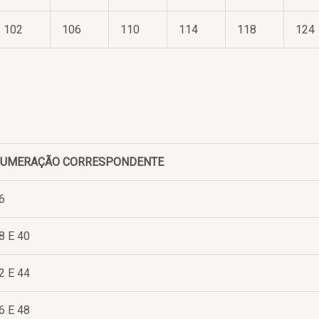
102
106
110
114
118
124
UMERAÇÃO CORRESPONDENTE
6
8 E 40
2 E 44
6 E 48