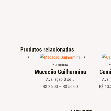
Produtos relacionados
Price
range:
R$ 26,00
Feminino
F
through
Macacão Guilhermina
Cami
R$ 56,00
Avaliação
0
de 5
Aval
R$
26,00
–
R$
56,00
R$
10,