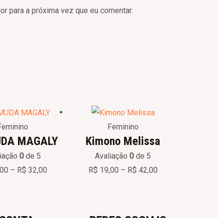
r para a próxima vez que eu comentar.
Price
Price
range:
range:
R$ 14,00
R$ 19,00
Feminino
Feminino
through
through
DA MAGALY
Kimono Melissa
R$ 32,00
R$ 42,00
liação
0
de 5
Avaliação
0
de 5
,00
–
R$
32,00
R$
19,00
–
R$
42,00