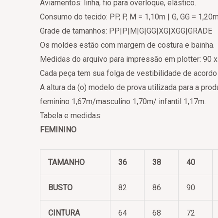
Aviamentos: linha, fio para overloque, elástico.
Consumo do tecido: PP, P, M = 1,10m | G, GG = 1,20
Grade de tamanhos: PP|P|M|G|GG|XG|XGG|GRADE
Os moldes estão com margem de costura e bainha.
Medidas do arquivo para impressão em plotter: 90 
Cada peça tem sua folga de vestibilidade de acord
A altura da (o) modelo de prova utilizada para a pr
feminino 1,67m/masculino 1,70m/ infantil 1,17m.
Tabela e medidas:
FEMININO
TAMANHO
36
38
40
BUSTO
82
86
90
CINTURA
64
68
72