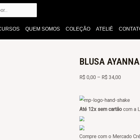
CURSOS
QUEM SOMOS
COLEÇÃO
ATELIÊ
CONTAT
BLUSA AYANNA
Price
R$
0,00
–
R$
34,00
range:
R$ 0,00
BLUSA
through
AYANNA
Até 12x sem cartão
com a L
R$ 34,00
quantidade
Compre com o Mercado Cré