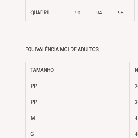
QUADRIL
90
94
98
EQUIVALÊNCIA MOLDE ADULTOS
TAMANHO
N
PP
3
PP
3
M
4
G
4