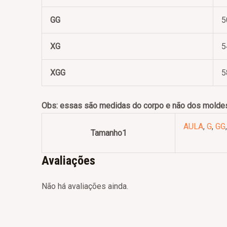
GG
5
XG
5
XGG
5
Obs: essas são medidas do corpo e não dos moldes
AULA
,
G
,
GG
Tamanho1
Avaliações
Não há avaliações ainda.