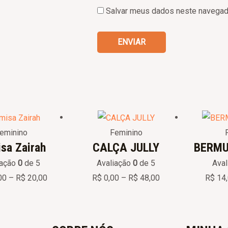
Salvar meus dados neste navegado
Price
Price
range:
range:
R$ 10,00
R$ 0,00
eminino
Feminino
through
through
sa Zairah
CALÇA JULLY
BERMU
R$ 20,00
R$ 48,00
iação
0
de 5
Avaliação
0
de 5
Ava
00
–
R$
20,00
R$
0,00
–
R$
48,00
R$
14