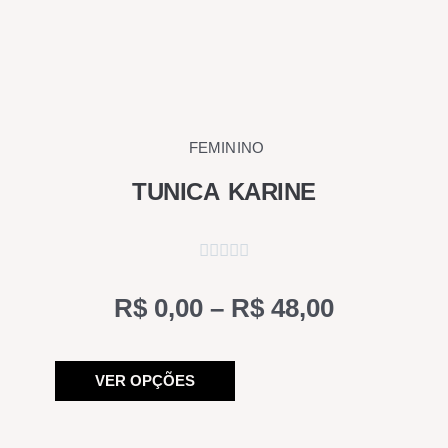
FEMININO
TUNICA KARINE
Price
R$
0,00
–
R$
48,00
range:
Este
R$ 0,00
VER OPÇÕES
produto
through
tem
R$ 48,00
várias