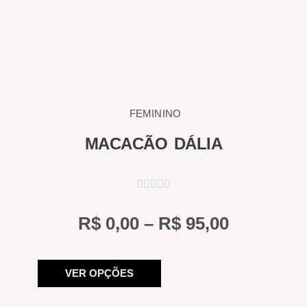
FEMININO
MACACÃO DÁLIA
Price
R$
0,00
–
R$
95,00
range:
Este
R$ 0,00
VER OPÇÕES
produto
through
tem