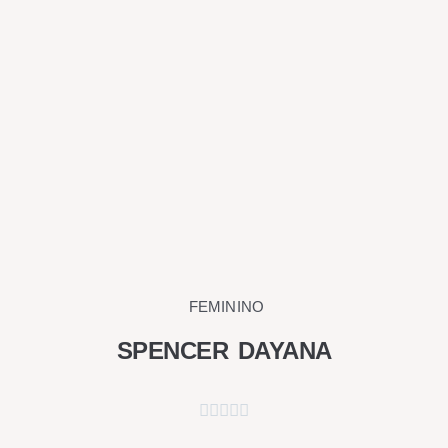
página
do
produto
FEMININO
SPENCER DAYANA