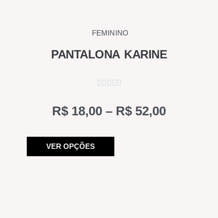
FEMININO
PANTALONA KARINE
Price
R$
18,00
–
R$
52,00
range:
Este
R$ 18,00
VER OPÇÕES
produto
through
tem
R$ 52,00
várias
variantes.
As
opções