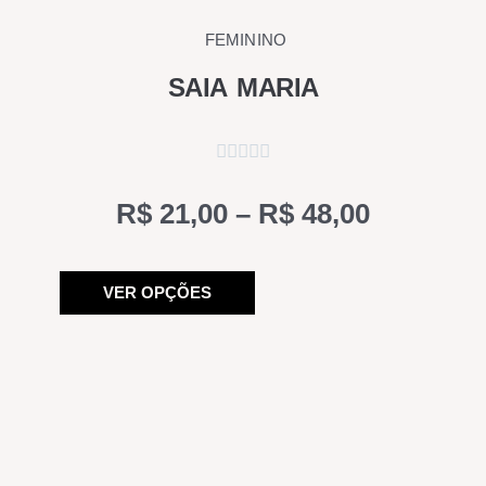
FEMININO
SAIA MARIA
Price
R$
21,00
–
R$
48,00
range:
Este
R$ 21,00
VER OPÇÕES
produto
through
tem
R$ 48,00
várias
variantes.
As
opções
podem