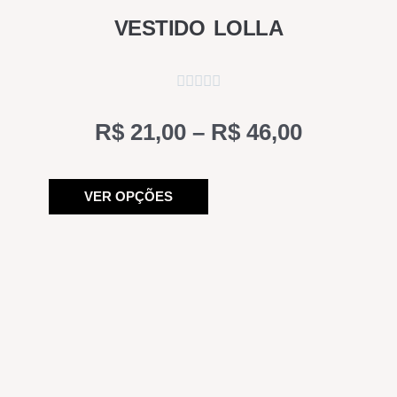
VESTIDO LOLLA
Price
R$
21,00
–
R$
46,00
range:
Este
R$ 21,00
VER OPÇÕES
produto
through
tem
R$ 46,00
várias
variantes.
As
opções
podem
ser
escolhidas