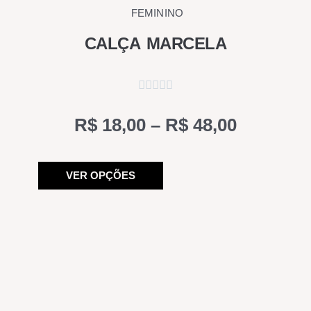
FEMININO
CALÇA MARCELA
Price
R$
18,00
–
R$
48,00
range:
Este
R$ 18,00
VER OPÇÕES
produto
through
tem
R$ 48,00
várias
variantes.
As
opções
podem