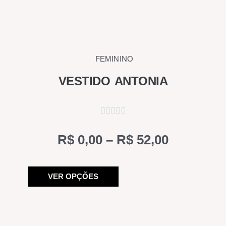
FEMININO
VESTIDO ANTONIA
Price
R$
0,00
–
R$
52,00
range:
Este
R$ 0,00
VER OPÇÕES
produto
through
tem
R$ 52,00
várias
variantes.