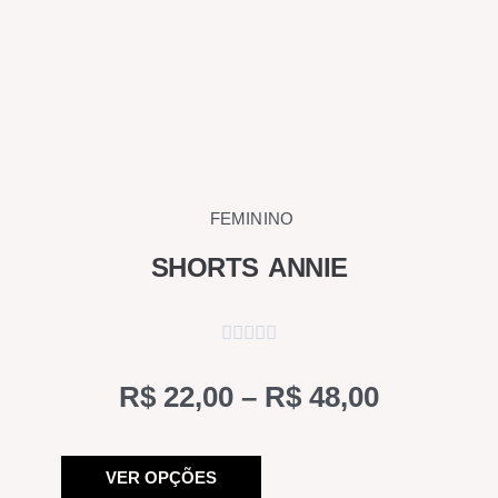
FEMININO
SHORTS ANNIE
Price
R$
22,00
–
R$
48,00
range:
Este
R$ 22,00
VER OPÇÕES
produto