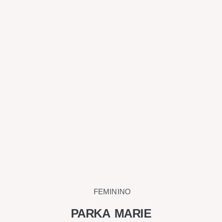
ser
escolhidas
na
página
do
produto
FEMININO
PARKA MARIE