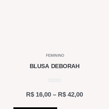
FEMININO
BLUSA DEBORAH
Price
R$
16,00
–
R$
42,00
range:
Este