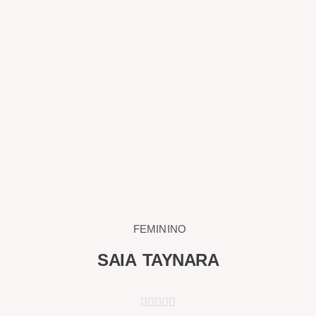
página
do
produto
FEMININO
SAIA TAYNARA