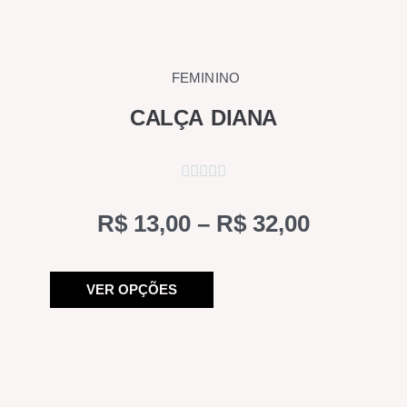
FEMININO
CALÇA DIANA
Price
R$
13,00
–
R$
32,00
range:
Este
R$ 13,00
VER OPÇÕES
produto
through
tem
R$ 32,00
várias
variantes.
As