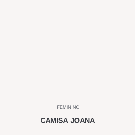
na
página
do
produto
FEMININO
CAMISA JOANA