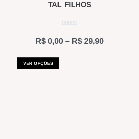
TAL FILHOS
P
R$
0,00
–
R$
29,90
r
E
i
VER OPÇÕES
s
c
t
e
e
p
r
r
a
o
n
d
u
g
t
e