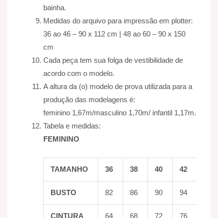
bainha.
Medidas do arquivo para impressão em plotter:
36 ao 46 – 90 x 112 cm | 48 ao 60 – 90 x 150
cm
Cada peça tem sua folga de vestibilidade de
acordo com o modelo.
A altura da (o) modelo de prova utilizada para a
produção das modelagens é:
feminino 1,67m/masculino 1,70m/ infantil 1,17m.
Tabela e medidas:
FEMININO
TAMANHO
36
38
40
42
44
BUSTO
82
86
90
94
98
CINTURA
64
68
72
76
80