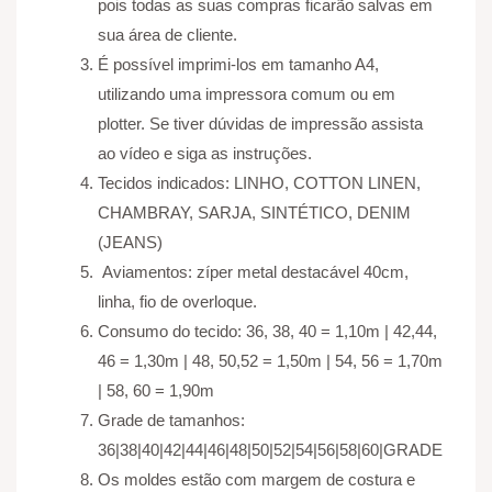
pois todas as suas compras ficarão salvas em
sua área de cliente.
É possível imprimi-los em tamanho A4,
utilizando uma impressora comum ou em
plotter. Se tiver dúvidas de impressão assista
ao vídeo e siga as instruções.
Tecidos indicados:
LINHO, COTTON LINEN,
CHAMBRAY, SARJA, SINTÉTICO, DENIM
(JEANS)
Aviamentos: zíper metal destacável 40cm,
linha, fio de overloque.
Consumo do tecido: 36, 38, 40 = 1,10m | 42,44,
46 = 1,30m | 48, 50,52 = 1,50m | 54, 56 = 1,70m
| 58, 60 = 1,90m
Grade de tamanhos:
36|38|40|42|44|46|48|50|52|54|56|58|60|GRADE
Os moldes estão com margem de costura e