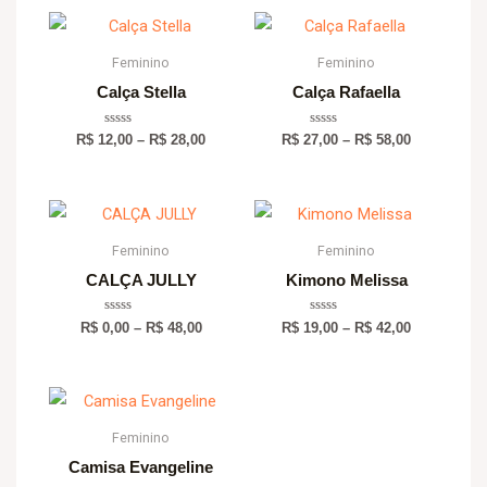
Price
Price
range:
range:
R$ 12,00
R$ 27,00
Feminino
Feminino
through
through
Calça Stella
Calça Rafaella
R$ 28,00
R$ 58,00
Avaliação
Avaliação
R$
12,00
–
R$
28,00
R$
27,00
–
R$
58,00
0
0
de
de
5
5
Price
Price
range:
range:
R$ 0,00
R$ 19,00
Feminino
Feminino
through
through
CALÇA JULLY
Kimono Melissa
R$ 48,00
R$ 42,00
Avaliação
Avaliação
R$
0,00
–
R$
48,00
R$
19,00
–
R$
42,00
0
0
de
de
5
5
Price
range:
R$ 14,00
Feminino
through
Camisa Evangeline
R$ 30,00