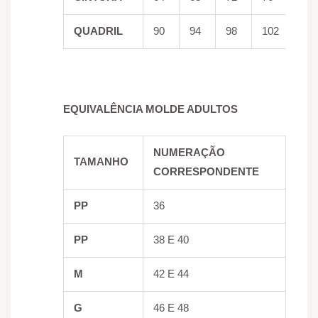
QUADRIL
90
94
98
102
10
EQUIVALÊNCIA MOLDE ADULTOS
NUMERAÇÃO
TAMANHO
CORRESPONDENTE
PP
36
PP
38 E 40
M
42 E 44
G
46 E 48