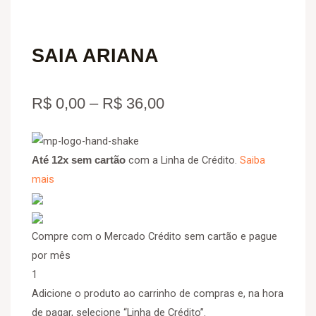
SAIA ARIANA
Price
R$
0,00
–
R$
36,00
range:
SAIA
R$ 0,00
ARIANA
com a Linha de Crédito.
Saiba
Até 12x sem cartão
quantidade
mais
through
R$ 36,00
Compre com o Mercado Crédito sem cartão e pague
por mês
1
Adicione o produto ao carrinho de compras e, na hora
de pagar, selecione “Linha de Crédito”.