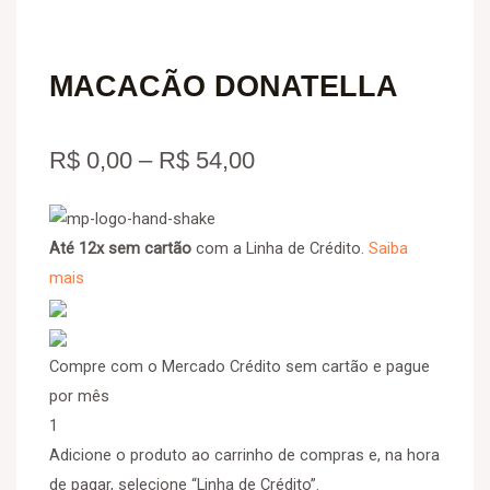
MACACÃO DONATELLA
Price
R$
0,00
–
R$
54,00
range:
MACACÃO
R$ 0,00
DONATELLA
Até 12x sem cartão
com a Linha de Crédito.
Saiba
quantidade
mais
through
R$ 54,00
Compre com o Mercado Crédito sem cartão e pague
por mês
1
Adicione o produto ao carrinho de compras e, na hora
de pagar, selecione “Linha de Crédito”.