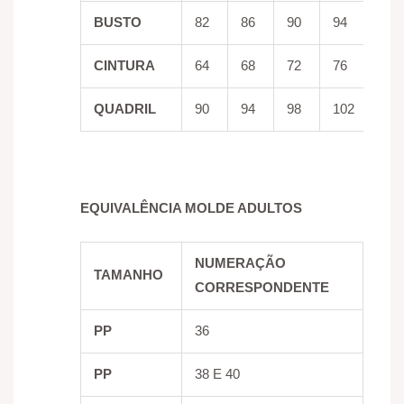
BUSTO
82
86
90
94
98
CINTURA
64
68
72
76
80
QUADRIL
90
94
98
102
10
EQUIVALÊNCIA MOLDE ADULTOS
NUMERAÇÃO
TAMANHO
CORRESPONDENTE
PP
36
PP
38 E 40