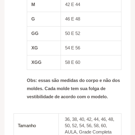
M
42 E 44
G
46 E 48
GG
50 E 52
XG
54 E 56
XGG
58 E 60
Obs: essas são medidas do corpo e não dos
moldes. Cada molde tem sua folga de
vestibilidade de acordo com o modelo.
36, 38, 40, 42, 44, 46, 48,
Tamanho
50, 52, 54, 56, 58, 60,
AULA, Grade Completa