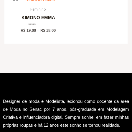
range:
R$ 19,00
Feminino
through
KIMONO EMMA
R$ 38,00
Avaliação
R$
19,00
–
R$
38,00
0
de
5
Designer de moda e Modelista, lecionou como docente da área
de Moda no Senac por 7 anos, pós-graduada em Modelagem
Criativa e influenciadora digital.
Sempre sonhei em fazer minhas
próprias roupas e há 12 anos este sonho se tornou realidade.