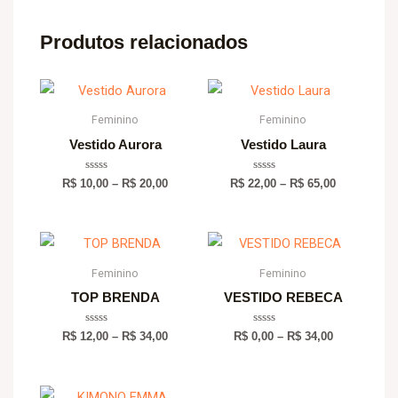
Produtos relacionados
Price
Price
range:
range:
R$ 10,00
R$ 22,00
Feminino
Feminino
through
through
Vestido Aurora
Vestido Laura
R$ 20,00
R$ 65,00
Avaliação
Avaliação
R$
10,00
–
R$
20,00
R$
22,00
–
R$
65,00
0
0
de
de
5
5
Price
Price
range:
range:
R$ 12,00
R$ 0,00
Feminino
Feminino
through
through
TOP BRENDA
VESTIDO REBECA
R$ 34,00
R$ 34,00
Avaliação
Avaliação
R$
12,00
–
R$
34,00
R$
0,00
–
R$
34,00
0
0
de
de
5
5
Price