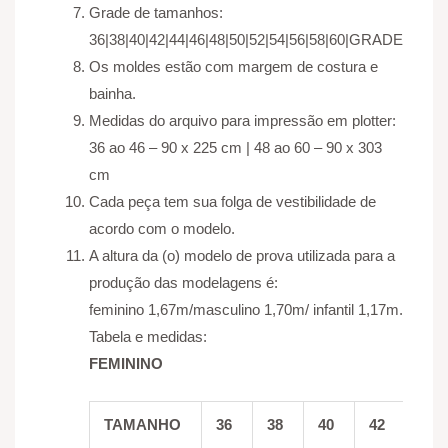
Grade de tamanhos:
36|38|40|42|44|46|48|50|52|54|56|58|60|GRADE
Os moldes estão com margem de costura e
bainha.
Medidas do arquivo para impressão em plotter:
36 ao 46 – 90 x 225 cm | 48 ao 60 – 90 x 303
cm
Cada peça tem sua folga de vestibilidade de
acordo com o modelo.
A altura da (o) modelo de prova utilizada para a
produção das modelagens é:
feminino 1,67m/masculino 1,70m/ infantil 1,17m.
Tabela e medidas:
FEMININO
TAMANHO
36
38
40
42
44