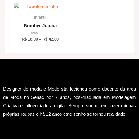
Price
range:
R$ 18,00
Infantil
through
Bomber Jujuba
R$ 42,00
Avaliação
R$
18,00
–
R$
42,00
0
de
5
Designer de moda e Modelista, lecionou como docente da área
de Moda no Senac por 7 anos, pós-graduada em Modelagem
Criativa e influenciadora digital.
Sempre sonhei em fazer minhas
próprias roupas e há 12 anos este sonho se tornou realidade.