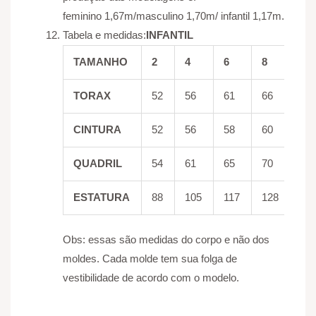
feminino 1,67m/masculino 1,70m/ infantil 1,17m.
Tabela e medidas:
INFANTIL
TAMANHO
2
4
6
8
10
TORAX
52
56
61
66
70
CINTURA
52
56
58
60
62
QUADRIL
54
61
65
70
76
ESTATURA
88
105
117
128
13
Obs
: essas são medidas do corpo e não dos
moldes. Cada molde tem sua folga de
vestibilidade de acordo com o modelo.