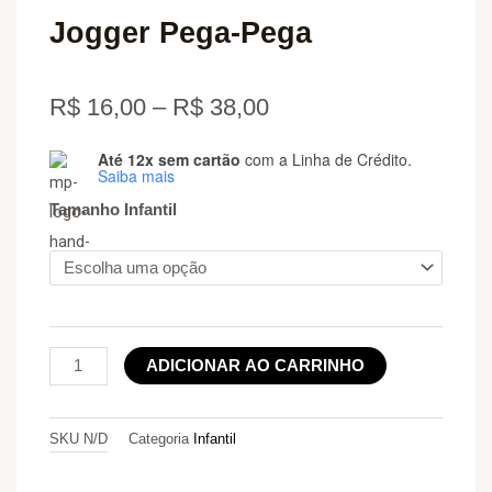
Jogger Pega-Pega
Price
R$
16,00
–
R$
38,00
range:
Até 12x sem cartão
com a Linha de Crédito.
Jogger
Saiba mais
R$ 16,00
Pega-
Tamanho Infantil
Pega
through
quantidade
R$ 38,00
ADICIONAR AO CARRINHO
SKU
N/D
Categoria
Infantil