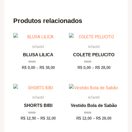
Produtos relacionados
Price
Price
range:
range:
R$ 0,00
R$ 0,00
Infantil
Infantil
through
through
BLUSA LILICA
COLETE PELUCITO
R$ 38,00
R$ 28,00
Avaliação
Avaliação
R$
0,00
–
R$
38,00
R$
0,00
–
R$
28,00
0
0
de
de
5
5
Price
Price
range:
range:
R$ 12,90
R$ 12,00
Infantil
Infantil
through
through
SHORTS BIBI
Vestido Bola de Sabão
R$ 32,00
R$ 28,00
Avaliação
Avaliação
R$
12,90
–
R$
32,00
R$
12,00
–
R$
28,00
0
0
de
de
5
5