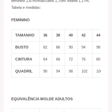
feminino 1,67m/masculino 1,70m/ infantil 1,17m.
Tabela e medidas:
FEMININO
TAMANHO
36
38
40
42
44
BUSTO
82
86
90
94
98
CINTURA
64
68
72
76
80
QUADRIL
90
94
98
102
106
EQUIVALÊNCIA MOLDE ADULTOS