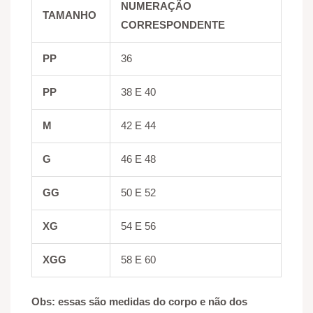
NUMERAÇÃO
TAMANHO
CORRESPONDENTE
PP
36
PP
38 E 40
M
42 E 44
G
46 E 48
GG
50 E 52
XG
54 E 56
XGG
58 E 60
Obs: essas são medidas do corpo e não dos