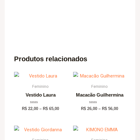
Produtos relacionados
Price
Price
range:
range:
R$ 22,00
R$ 26,00
Feminino
Feminino
through
through
Vestido Laura
Macacão Guilhermina
R$ 65,00
R$ 56,00
Avaliação
Avaliação
R$
22,00
–
R$
65,00
R$
26,00
–
R$
56,00
0
0
de
de
5
5
Price
Price
range:
range:
R$ 25,00
R$ 19,00