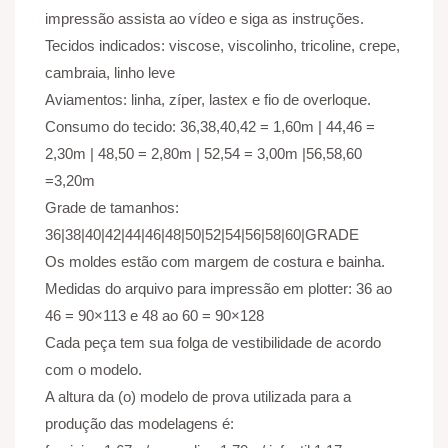
impressão assista ao vídeo e siga as instruções.
Tecidos indicados: viscose, viscolinho, tricoline, crepe,
cambraia, linho leve
Aviamentos: linha, zíper, lastex e fio de overloque.
Consumo do tecido: 36,38,40,42 = 1,60m | 44,46 =
2,30m | 48,50 = 2,80m | 52,54 = 3,00m |56,58,60
=3,20m
Grade de tamanhos:
36|38|40|42|44|46|48|50|52|54|56|58|60|GRADE
Os moldes estão com margem de costura e bainha.
Medidas do arquivo para impressão em plotter: 36 ao
46 = 90×113 e 48 ao 60 = 90×128
Cada peça tem sua folga de vestibilidade de acordo
com o modelo.
A altura da (o) modelo de prova utilizada para a
produção das modelagens é: