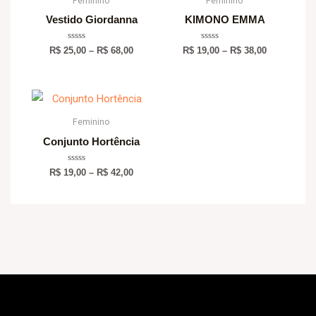
Feminino
Feminino
through
through
Vestido Giordanna
KIMONO EMMA
R$ 68,00
R$ 38,00
Avaliação
Avaliação
R$
25,00
–
R$
68,00
R$
19,00
–
R$
38,00
0
0
de
de
5
5
Price
range:
R$ 19,00
Feminino
through
Conjunto Hortência
R$ 42,00
Avaliação
R$
19,00
–
R$
42,00
0
de
5